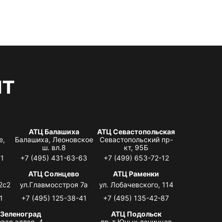
нт
АТЦ Балашиха
АТЦ Севастопольская
е,
Балашиха, Леоновское
Севастопольский пр-
ш. вл.8
кт, 95Б
31
+7 (495) 431-63-63
+7 (499) 653-72-12
АТЦ Солнцево
АТЦ Раменки
2с2
ул.Главмосстроя 7а
ул. Лобачевского, 114
1
+7 (495) 125-38-41
+7 (495) 135-42-87
 Зеленоград
АТЦ Подольск
вая аллея, 4,
пр-т Юных ленинцев