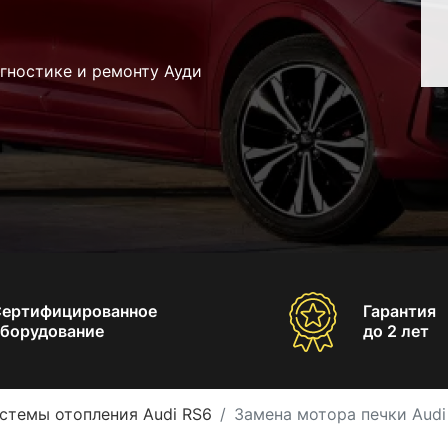
гностике и ремонту Ауди
Сертифицированное
Гарантия
борудование
до 2 лет
стемы отопления Audi RS6
Замена мотора печки Audi