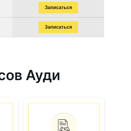
Записаться
Записаться
сов Ауди