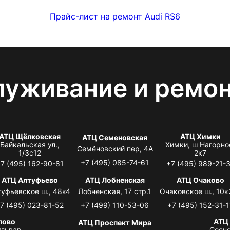
Прайс-лист на ремонт Audi RS6
луживание и ремо
АТЦ Щёлковская
АТЦ Химки
АТЦ Семеновская
Байкальская ул.,
Химки, ш Нагорно
Семёновский пер, 4А
1/3с12
2к7
+7 (495) 085-74-61
7 (495) 162-90-81
+7 (495) 989-21-
АТЦ Алтуфьево
АТЦ Лобненская
АТЦ Очаково
туфьевское ш., 48к4
Лобненская, 17 стр.1
Очаковское ш., 10к
7 (495) 023-81-52
+7 (499) 110-53-06
+7 (495) 152-31-1
лово
АТЦ
АТЦ Проспект Мира
львар,
Сосно