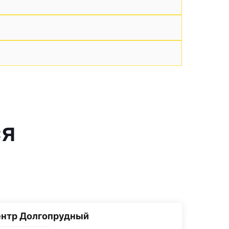
ся
ентр Долгопрудный