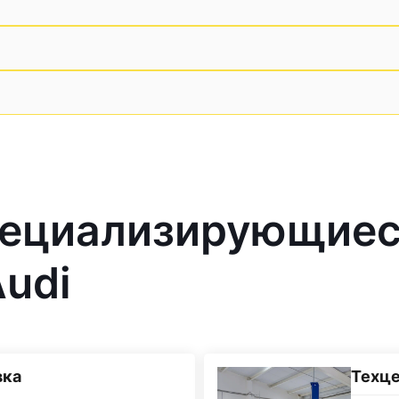
пециализирующие
udi
вка
Техц