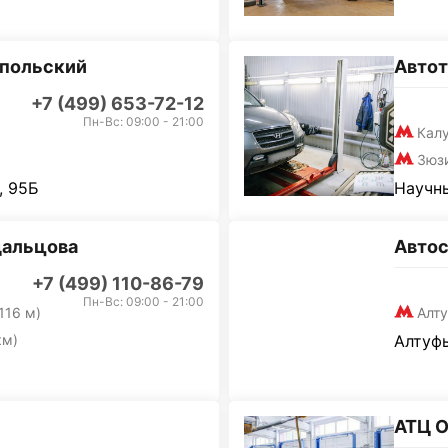
опольский
Авто
+7 (499) 653-72-12
Пн-Вс: 09:00 - 21:00
Кал
Зюз
, 95Б
Научны
дальцова
Автос
+7 (499) 110-86-79
Пн-Вс: 09:00 - 21:00
116 м)
Алт
км)
Алтуфь
АТЦ 