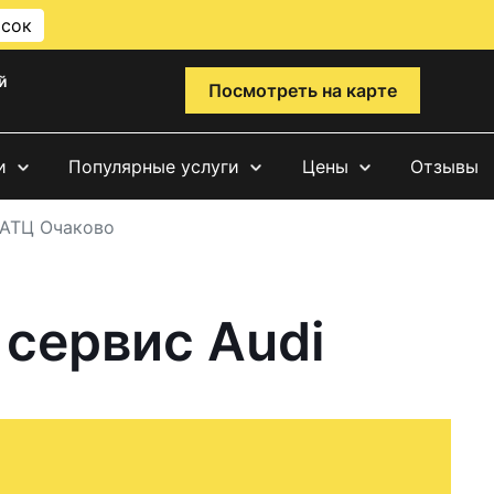
исок
й
Посмотреть на карте
и
Популярные услуги
Цены
Отзывы
 АТЦ Очаково
 сервис Audi