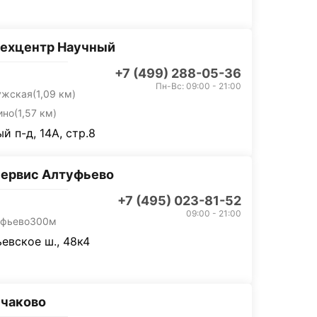
техцентр Научный
+7 (499) 288-05-36
Пн-Вс: 09:00 - 21:00
ужская
(1,09 км)
ино
(1,57 км)
й п-д, 14А, стр.8
ервис Алтуфьево
+7 (495) 023-81-52
09:00 - 21:00
уфьево
300м
евское ш., 48к4
Очаково