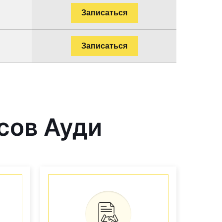
Записаться
Записаться
сов Ауди