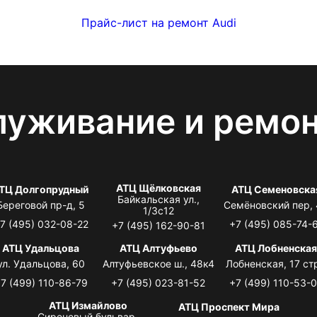
Прайс-лист на ремонт Audi
луживание и ремо
АТЦ Щёлковская
ТЦ Долгопрудный
АТЦ Семеновска
Байкальская ул.,
Береговой пр-д, 5
Семёновский пер,
1/3с12
7 (495) 032-08-22
+7 (495) 085-74-
+7 (495) 162-90-81
АТЦ Удальцова
АТЦ Алтуфьево
АТЦ Лобненска
ул. Удальцова, 60
Алтуфьевское ш., 48к4
Лобненская, 17 стр
7 (499) 110-86-79
+7 (495) 023-81-52
+7 (499) 110-53-
АТЦ Измайлово
АТЦ Проспект Мира
Сиреневый бульвар,