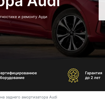
ора Audi
гностике и ремонту Ауди
Сертифицированное
Гарантия
борудование
до 2 лет
на заднего амортизатора Audi