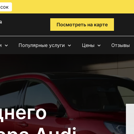
исок
й
Посмотреть на карте
и
Популярные услуги
Цены
Отзывы
днего