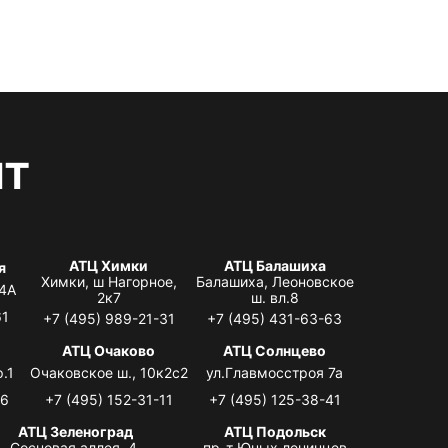
нт
АТЦ Химки
АТЦ Балашиха
я
Химки, ш Нагорное,
Балашиха, Леоновское
 4А
2к7
ш. вл.8
61
+7 (495) 989-21-31
+7 (495) 431-63-63
я
АТЦ Очаково
АТЦ Солнцево
.1
Очаковское ш., 10к2с2
ул.Главмосстроя 7а
06
+7 (495) 152-31-11
+7 (495) 125-38-41
АТЦ Зеленоград
АТЦ Подольск
Сосновая аллея, 4,
пр-т Юных ленинцев