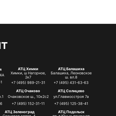
нт
АТЦ Химки
АТЦ Балашиха
я
Химки, ш Нагорное,
Балашиха, Леоновское
 4А
2к7
ш. вл.8
61
+7 (495) 989-21-31
+7 (495) 431-63-63
я
АТЦ Очаково
АТЦ Солнцево
.1
Очаковское ш., 10к2с2
ул.Главмосстроя 7а
06
+7 (495) 152-31-11
+7 (495) 125-38-41
АТЦ Зеленоград
АТЦ Подольск
Сосновая аллея, 4,
пр-т Юных ленинцев