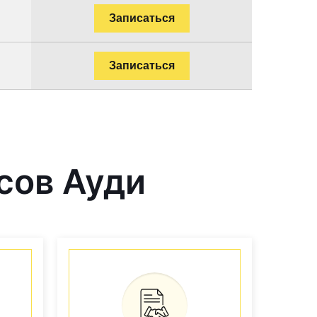
Записаться
Записаться
сов Ауди