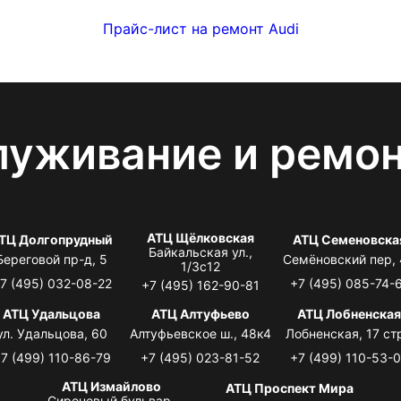
Прайс-лист на ремонт Audi
луживание и ремо
АТЦ Щёлковская
ТЦ Долгопрудный
АТЦ Семеновска
Байкальская ул.,
Береговой пр-д, 5
Семёновский пер,
1/3с12
7 (495) 032-08-22
+7 (495) 085-74-
+7 (495) 162-90-81
АТЦ Удальцова
АТЦ Алтуфьево
АТЦ Лобненска
ул. Удальцова, 60
Алтуфьевское ш., 48к4
Лобненская, 17 стр
7 (499) 110-86-79
+7 (495) 023-81-52
+7 (499) 110-53-
АТЦ Измайлово
АТЦ Проспект Мира
Сиреневый бульвар,