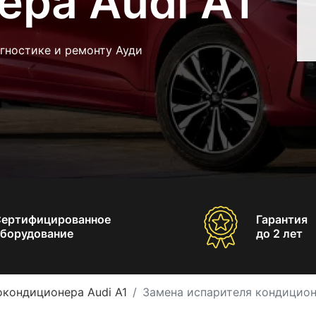
ера Audi A1
гностике и ремонту Ауди
Сертифицированное
Гарантия
борудование
до 2 лет
окондиционера Audi A1
Замена испарителя кондицион