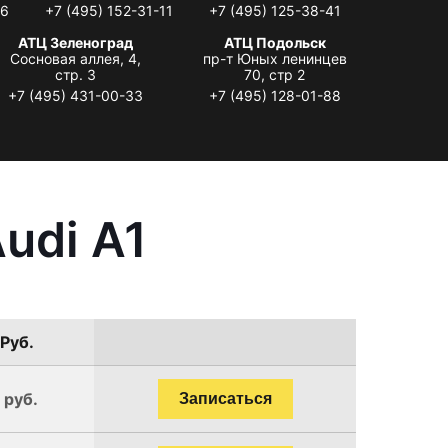
06
+7 (495) 152-31-11
+7 (495) 125-38-41
АТЦ Зеленоград
АТЦ Подольск
Сосновая аллея, 4,
пр-т Юных ленинцев
стр. 3
70, стр 2
+7 (495) 431-00-33
+7 (495) 128-01-88
udi A1
 Руб.
 руб.
Записаться