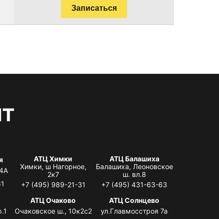
Записаться
нт
АТЦ Химки
АТЦ Балашиха
я
Химки, ш Нагорное,
Балашиха, Леоновское
 4А
2к7
ш. вл.8
61
+7 (495) 989-21-31
+7 (495) 431-63-63
я
АТЦ Очаково
АТЦ Солнцево
.1
Очаковское ш., 10к2с2
ул.Главмосстроя 7а