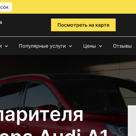
исок
й
Посмотреть на карте
и
Популярные услуги
Цены
Отзывы
парителя