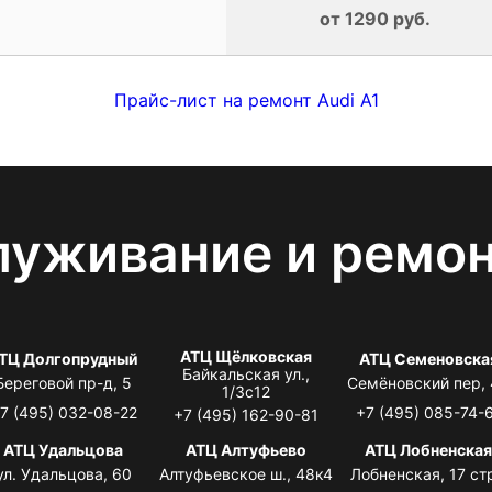
от 1290 руб.
Прайс-лист на ремонт Audi A1
луживание и ремо
АТЦ Щёлковская
ТЦ Долгопрудный
АТЦ Семеновска
Байкальская ул.,
Береговой пр-д, 5
Семёновский пер,
1/3с12
7 (495) 032-08-22
+7 (495) 085-74-
+7 (495) 162-90-81
АТЦ Удальцова
АТЦ Алтуфьево
АТЦ Лобненска
ул. Удальцова, 60
Алтуфьевское ш., 48к4
Лобненская, 17 стр