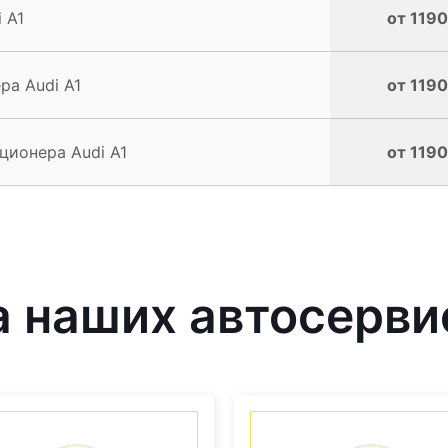
 A1
от 1190
а Audi A1
от 1190
ционера Audi A1
от 1190
 наших автосерви