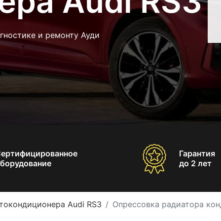
ера Audi RS3
гностике и ремонту Ауди
Сертифицированное
Гарантия
борудование
до 2 лет
токондиционера Audi RS3
Опрессовка радиатора кон