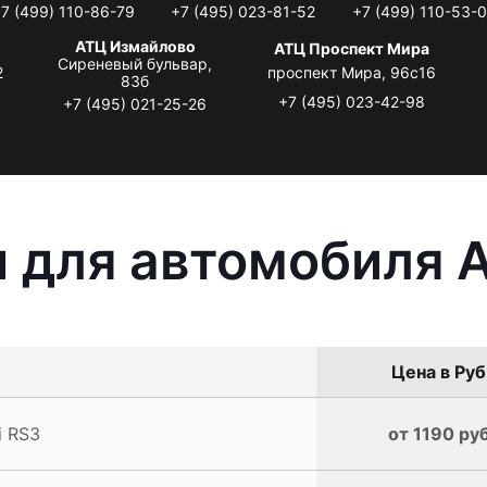
7 (499) 110-86-79
+7 (495) 023-81-52
+7 (499) 110-53-
АТЦ Измайлово
АТЦ Проспект Мира
Сиреневый бульвар,
2
проспект Мира, 96с16
83б
+7 (495) 023-42-98
+7 (495) 021-25-26
 для автомобиля A
Цена в Руб
i RS3
от 1190 руб