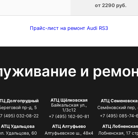
от 2290 руб.
Прайс-лист на ремонт Audi RS3
луживание и ремо
АТЦ Щёлковская
ТЦ Долгопрудный
АТЦ Семеновска
Байкальская ул.,
Береговой пр-д, 5
Семёновский пер,
1/3с12
7 (495) 032-08-22
+7 (495) 085-74-
+7 (495) 162-90-81
АТЦ Удальцова
АТЦ Алтуфьево
АТЦ Лобненска
ул. Удальцова, 60
Алтуфьевское ш., 48к4
Лобненская, 17 стр