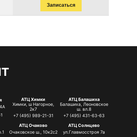
Записаться
нт
АТЦ Химки
АТЦ Балашиха
я
Химки, ш Нагорное,
Балашиха, Леоновское
 4А
2к7
ш. вл.8
61
+7 (495) 989-21-31
+7 (495) 431-63-63
я
АТЦ Очаково
АТЦ Солнцево
.1
Очаковское ш., 10к2с2
ул.Главмосстроя 7а