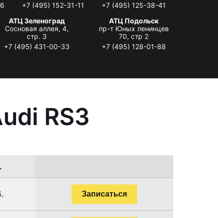
06
+7 (495) 152-31-11
+7 (495) 125-38-41
АТЦ Зеленоград
АТЦ Подольск
Сосновая аллея, 4,
пр-т Юных ленинцев
стр. 3
70, стр 2
+7 (495) 431-00-33
+7 (495) 128-01-88
udi RS3
.
.
Записаться