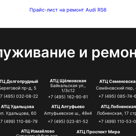
Прайс-лист на ремонт Audi RS6
луживание и ремо
АТЦ Щёлковская
ТЦ Долгопрудный
АТЦ Семеновска
Байкальская ул.,
Береговой пр-д, 5
Семёновский пер,
1/3с12
7 (495) 032-08-22
+7 (495) 085-74-
+7 (495) 162-90-81
АТЦ Удальцова
АТЦ Алтуфьево
АТЦ Лобненска
ул. Удальцова, 60
Алтуфьевское ш., 48к4
Лобненская, 17 стр
7 (499) 110-86-79
+7 (495) 023-81-52
+7 (499) 110-53-
АТЦ Измайлово
АТЦ Проспект Мира
Сиреневый бульвар,