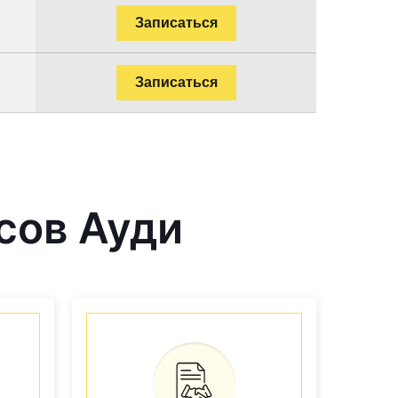
Записаться
Записаться
сов Ауди