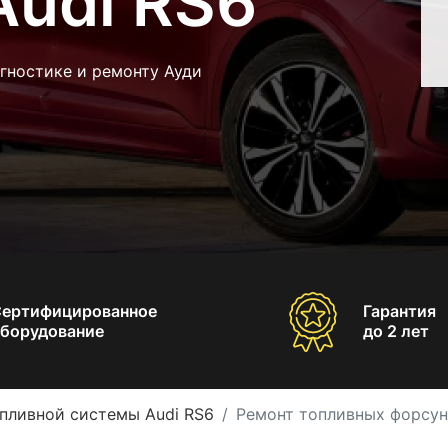
Audi RS6
гностике и ремонту Ауди
Сертифицированное
Гарантия
борудование
до 2 лет
пливной системы Audi RS6
Ремонт топливных форсун