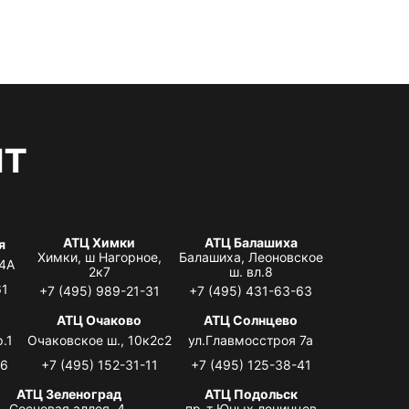
нт
АТЦ Химки
АТЦ Балашиха
я
Химки, ш Нагорное,
Балашиха, Леоновское
 4А
2к7
ш. вл.8
61
+7 (495) 989-21-31
+7 (495) 431-63-63
я
АТЦ Очаково
АТЦ Солнцево
.1
Очаковское ш., 10к2с2
ул.Главмосстроя 7а
06
+7 (495) 152-31-11
+7 (495) 125-38-41
АТЦ Зеленоград
АТЦ Подольск
Сосновая аллея, 4,
пр-т Юных ленинцев