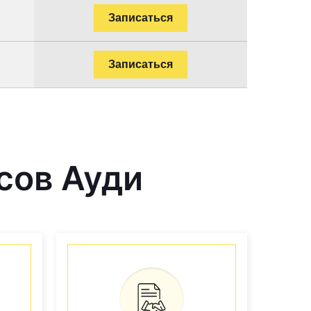
Записаться
Записаться
сов Ауди