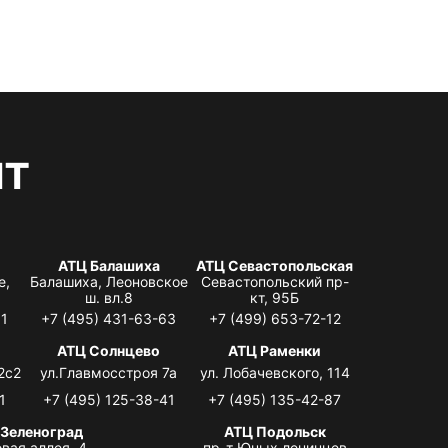
нт
АТЦ Балашиха
АТЦ Севастопольская
е,
Балашиха, Леоновское
Севастопольский пр-
ш. вл.8
кт, 95Б
31
+7 (495) 431-63-63
+7 (499) 653-72-12
АТЦ Солнцево
АТЦ Раменки
2с2
ул.Главмосстроя 7а
ул. Лобачевского, 114
1
+7 (495) 125-38-41
+7 (495) 135-42-87
 Зеленоград
АТЦ Подольск
вая аллея, 4,
пр-т Юных ленинцев