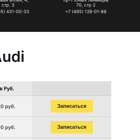
стр. 3
70, стр 2
95) 431-00-33
+7 (495) 128-01-88
udi
в Руб.
0 руб.
Записаться
0 руб.
Записаться