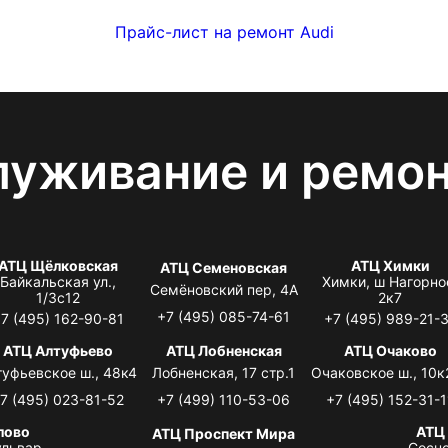
Прайс-лист на ремонт Audi
луживание и ремо
АТЦ Щёлковская
АТЦ Химки
АТЦ Семеновская
Байкальская ул.,
Химки, ш Нагорно
Семёновский пер, 4А
1/3с12
2к7
+7 (495) 085-74-61
7 (495) 162-90-81
+7 (495) 989-21-
АТЦ Алтуфьево
АТЦ Лобненская
АТЦ Очаково
туфьевское ш., 48к4
Лобненская, 17 стр.1
Очаковское ш., 10к
7 (495) 023-81-52
+7 (499) 110-53-06
+7 (495) 152-31-1
лово
АТЦ
АТЦ Проспект Мира
львар,
Сосно