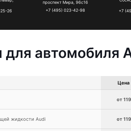
проспект Мира, 96с16
+7 (495) 023-42-98
-25-26
+7 (4
 для автомобиля A
Цена 
от 119
щей жидкости Audi
от 119