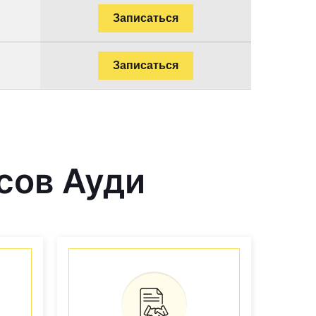
Записаться
Записаться
сов Ауди