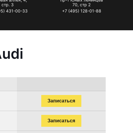
стр. 3
70, стр 2
95) 431-00-33
+7 (495) 128-01-88
udi
Записаться
Записаться