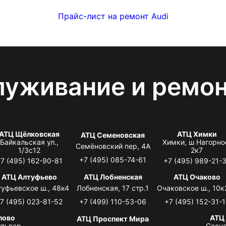
Прайс-лист на ремонт Audi
луживание и ремо
АТЦ Щёлковская
АТЦ Химки
АТЦ Семеновская
Байкальская ул.,
Химки, ш Нагорно
Семёновский пер, 4А
1/3с12
2к7
+7 (495) 085-74-61
7 (495) 162-90-81
+7 (495) 989-21-
АТЦ Алтуфьево
АТЦ Лобненская
АТЦ Очаково
туфьевское ш., 48к4
Лобненская, 17 стр.1
Очаковское ш., 10к
7 (495) 023-81-52
+7 (499) 110-53-06
+7 (495) 152-31-1
лово
АТЦ
АТЦ Проспект Мира
львар,
Сосно