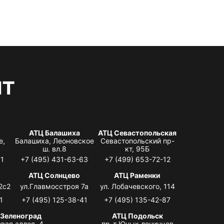
нт
АТЦ Балашиха
АТЦ Севастопольская
е,
Балашиха, Леоновское
Севастопольский пр-
ш. вл.8
кт, 95Б
31
+7 (495) 431-63-63
+7 (499) 653-72-12
АТЦ Солнцево
АТЦ Раменки
2с2
ул.Главмосстроя 7а
ул. Лобачевского, 114
1
+7 (495) 125-38-41
+7 (495) 135-42-87
 Зеленоград
АТЦ Подольск
вая аллея, 4,
пр-т Юных ленинцев