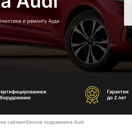
а Audi
гностике и ремонту Ауди
Сертифицированное
Гарантия
борудование
до 2 лет
на сайлентблоков подрамника Audi