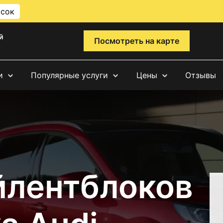
исок
й
Посмотреть на карте
и
Популярные услуги
Цены
Отзывы
йлентблоков