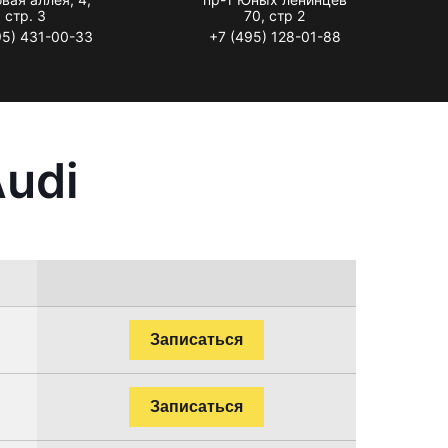
стр. 3
70, стр 2
95) 431-00-33
+7 (495) 128-01-88
udi
Записаться
Записаться