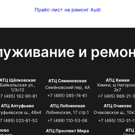
Прайс-лист на ремонт Audi
луживание и ремо
АТЦ Щёлковская
АТЦ Химки
АТЦ Семеновская
Байкальская ул.,
Химки, ш Нагорно
Семёновский пер, 4А
1/3с12
2к7
+7 (495) 085-74-61
7 (495) 162-90-81
+7 (495) 989-21-
АТЦ Алтуфьево
АТЦ Лобненская
АТЦ Очаково
туфьевское ш., 48к4
Лобненская, 17 стр.1
Очаковское ш., 10к
7 (495) 023-81-52
+7 (499) 110-53-06
+7 (495) 152-31-1
лово
АТЦ
АТЦ Проспект Мира
львар,
Сосно