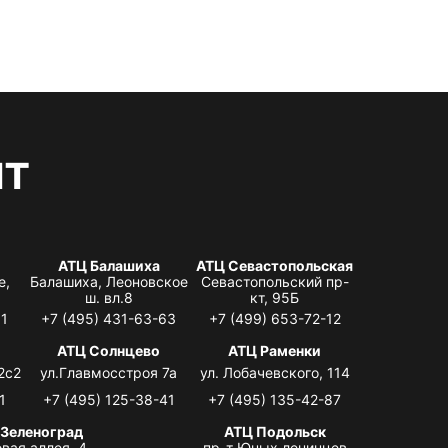
нт
АТЦ Балашиха
АТЦ Севастопольская
е,
Балашиха, Леоновское
Севастопольский пр-
ш. вл.8
кт, 95Б
31
+7 (495) 431-63-63
+7 (499) 653-72-12
АТЦ Солнцево
АТЦ Раменки
2с2
ул.Главмосстроя 7а
ул. Лобачевского, 114
1
+7 (495) 125-38-41
+7 (495) 135-42-87
 Зеленоград
АТЦ Подольск
вая аллея, 4,
пр-т Юных ленинцев