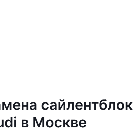
амена сайлентбло
di в Москве