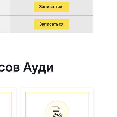
Записаться
Записаться
сов Ауди