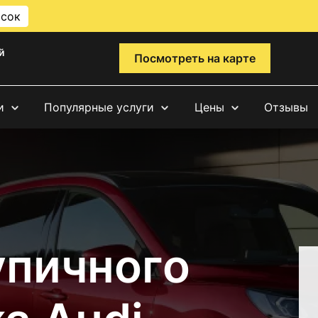
исок
й
Посмотреть на карте
и
Популярные услуги
Цены
Отзывы
упичного