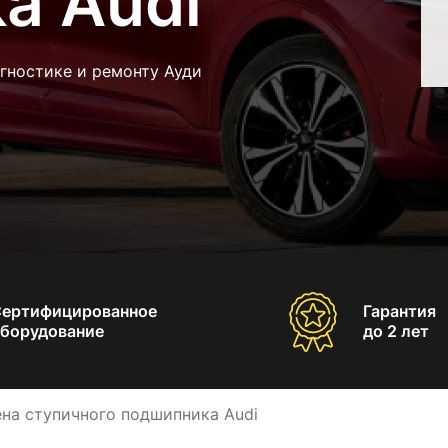
а Audi
гностике и ремонту Ауди
Сертифицированное
Гарантия
борудование
до 2 лет
на ступичного подшипника Audi