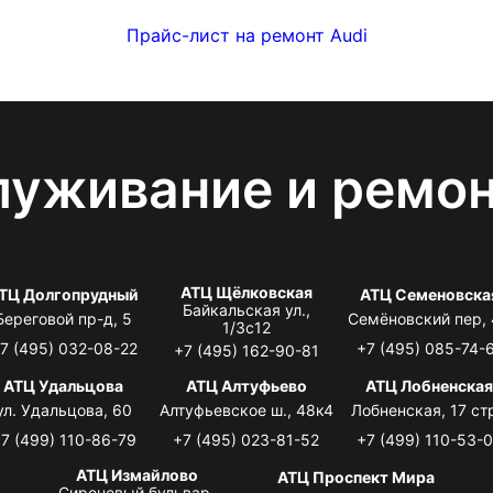
Прайс-лист на ремонт Audi
луживание и ремо
АТЦ Щёлковская
ТЦ Долгопрудный
АТЦ Семеновска
Байкальская ул.,
Береговой пр-д, 5
Семёновский пер,
1/3с12
7 (495) 032-08-22
+7 (495) 085-74-
+7 (495) 162-90-81
АТЦ Удальцова
АТЦ Алтуфьево
АТЦ Лобненска
ул. Удальцова, 60
Алтуфьевское ш., 48к4
Лобненская, 17 стр
7 (499) 110-86-79
+7 (495) 023-81-52
+7 (499) 110-53-
АТЦ Измайлово
АТЦ Проспект Мира
Сиреневый бульвар,