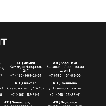
нт
АТЦ Химки
АТЦ Балашиха
я
Химки, ш Нагорное,
Балашиха, Леоновское
 4А
2к7
ш. вл.8
61
+7 (495) 989-21-31
+7 (495) 431-63-63
я
АТЦ Очаково
АТЦ Солнцево
.1
Очаковское ш., 10к2с2
ул.Главмосстроя 7а
06
+7 (495) 152-31-11
+7 (495) 125-38-41
АТЦ Зеленоград
АТЦ Подольск
Сосновая аллея, 4,
пр-т Юных ленинцев