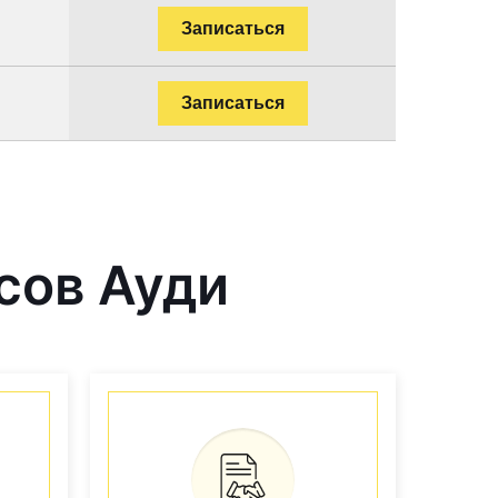
Записаться
Записаться
сов Ауди