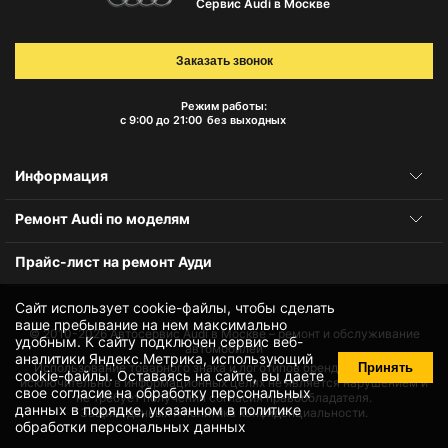
Сервис Audi в Москве
Заказать звонок
Режим работы:
с 9:00 до 21:00
без выходных
Информация
Ремонт Audi по моделям
Прайс-лист на ремонт Ауди
Сайт использует cookie-файлы, чтобы сделать
ваше пребывание на нем максимально
© 2010-2026
Автосервис Audi в Москве – ремонт и обслуживание
удобным. К cайту подключен сервис веб-
автомобилей
аналитики Яндекс.Метрика, использующий
Принять
Использование товарного знака и логотипов бренда происходит
cookie-файлы
. Оставаясь на сайте, вы даете
исключительно в информационных целях не является нарушением и
свое
согласие на обработку персональных
не требует получения согласия правообладателя.
данных
в порядке, указанном в
политике
Защита данных и политика конфиденциальности.
обработки персональных данных