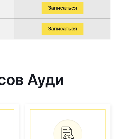
Записаться
Записаться
сов Ауди