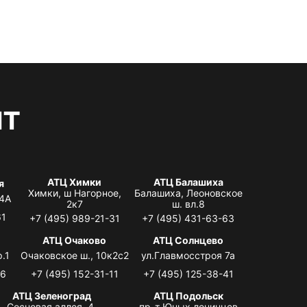
нт
АТЦ Химки
АТЦ Балашиха
я
Химки, ш Нагорное,
Балашиха, Леоновское
 4А
2к7
ш. вл.8
61
+7 (495) 989-21-31
+7 (495) 431-63-63
я
АТЦ Очаково
АТЦ Солнцево
.1
Очаковское ш., 10к2с2
ул.Главмосстроя 7а
06
+7 (495) 152-31-11
+7 (495) 125-38-41
АТЦ Зеленоград
АТЦ Подольск
Сосновая аллея, 4,
пр-т Юных ленинцев