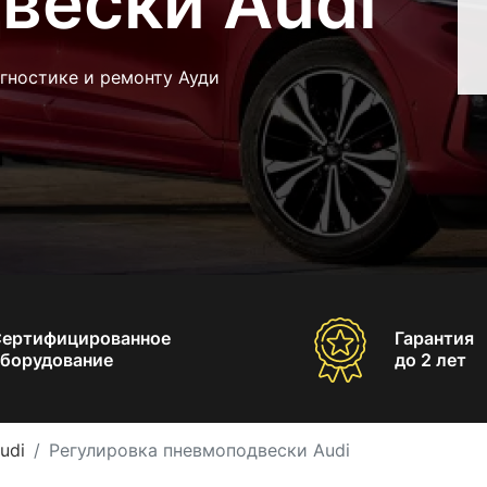
вески Audi
гностике и ремонту Ауди
Сертифицированное
Гарантия
борудование
до 2 лет
udi
Регулировка пневмоподвески Audi