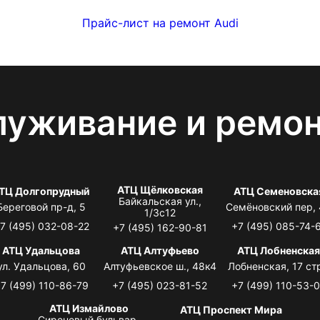
Прайс-лист на ремонт Audi
луживание и ремо
АТЦ Щёлковская
ТЦ Долгопрудный
АТЦ Семеновска
Байкальская ул.,
Береговой пр-д, 5
Семёновский пер,
1/3с12
7 (495) 032-08-22
+7 (495) 085-74-
+7 (495) 162-90-81
АТЦ Удальцова
АТЦ Алтуфьево
АТЦ Лобненска
ул. Удальцова, 60
Алтуфьевское ш., 48к4
Лобненская, 17 стр
7 (499) 110-86-79
+7 (495) 023-81-52
+7 (499) 110-53-
АТЦ Измайлово
АТЦ Проспект Мира
Сиреневый бульвар,