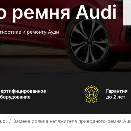
о ремня Audi
гностике и ремонту Ауди
Сертифицированное
Гарантия
борудование
до 2 лет
udi
Замена ролика натяжителя приводного ремня Aud