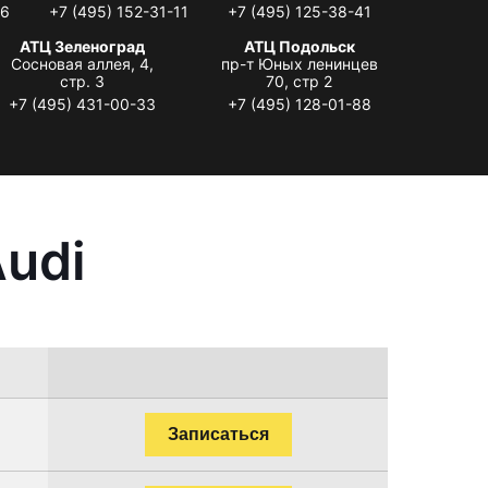
06
+7 (495) 152-31-11
+7 (495) 125-38-41
АТЦ Зеленоград
АТЦ Подольск
Сосновая аллея, 4,
пр-т Юных ленинцев
стр. 3
70, стр 2
+7 (495) 431-00-33
+7 (495) 128-01-88
udi
Записаться