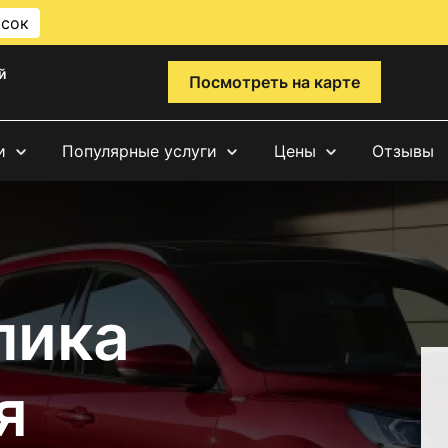
исок
й
Посмотреть на карте
и
Популярные услуги
Цены
Отзывы
лика
я