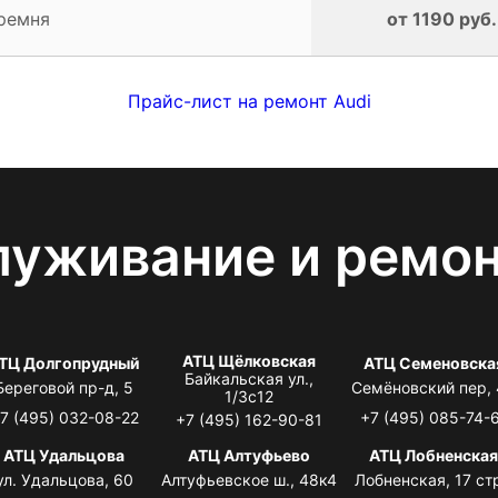
ремня
от 1190 руб.
Прайс-лист на ремонт Audi
луживание и ремо
АТЦ Щёлковская
ТЦ Долгопрудный
АТЦ Семеновска
Байкальская ул.,
Береговой пр-д, 5
Семёновский пер,
1/3с12
7 (495) 032-08-22
+7 (495) 085-74-
+7 (495) 162-90-81
АТЦ Удальцова
АТЦ Алтуфьево
АТЦ Лобненска
ул. Удальцова, 60
Алтуфьевское ш., 48к4
Лобненская, 17 стр