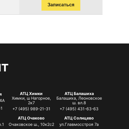
Записаться
нт
АТЦ Химки
АТЦ Балашиха
я
Химки, ш Нагорное,
Балашиха, Леоновское
 4А
2к7
ш. вл.8
61
+7 (495) 989-21-31
+7 (495) 431-63-63
я
АТЦ Очаково
АТЦ Солнцево
.1
Очаковское ш., 10к2с2
ул.Главмосстроя 7а