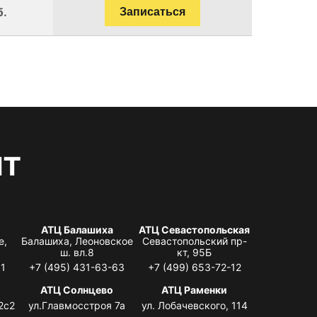
б.
Записаться
нт
АТЦ Балашиха
АТЦ Севастопольская
е,
Балашиха, Леоновское
Севастопольский пр-
ш. вл.8
кт, 95Б
31
+7 (495) 431-63-63
+7 (499) 653-72-12
АТЦ Солнцево
АТЦ Раменки
2с2
ул.Главмосстроя 7а
ул. Лобачевского, 114