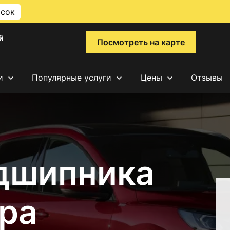
исок
й
Посмотреть на карте
и
Популярные услуги
Цены
Отзывы
дшипника
ра