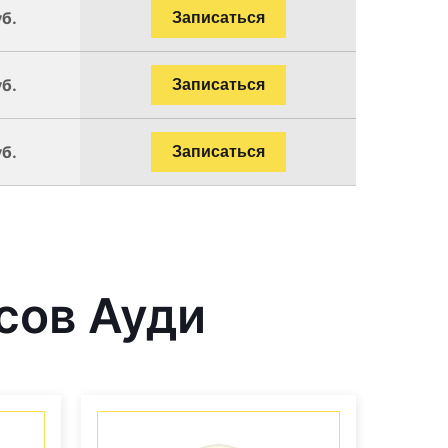
уб.
Записаться
уб.
Записаться
уб.
Записаться
сов Ауди