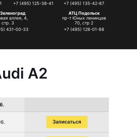
1
+7 (495) 125-38-41
+7 (495) 135-42-87
 Зеленоград
АТЦ Подольск
вая аллея, 4,
пр-т Юных ленинцев
стр. 3
70, стр 2
95) 431-00-33
+7 (495) 128-01-88
udi A2
б.
уб.
Записаться