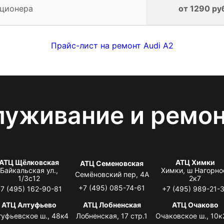
иционера
от 1290 ру
Прайс-лист на ремонт Audi A2
луживание и ремо
АТЦ Щёлковская
АТЦ Химки
АТЦ Семеновская
Байкальская ул.,
Химки, ш Нагорно
Семёновский пер, 4А
1/3с12
2к7
+7 (495) 085-74-61
7 (495) 162-90-81
+7 (495) 989-21-
АТЦ Алтуфьево
АТЦ Лобненская
АТЦ Очаково
туфьевское ш., 48к4
Лобненская, 17 стр.1
Очаковское ш., 10к