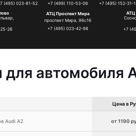
7 (495) 023-81-52
+7 (499) 110-53-06
+7 (495) 152-31-1
лово
АТЦ
АТЦ Проспект Мира
львар,
Сосно
проспект Мира, 96с16
+7 (495) 023-42-98
-25-26
+7 (4
 для автомобиля A
Цена в Ру
а Audi A2
от 1190 р