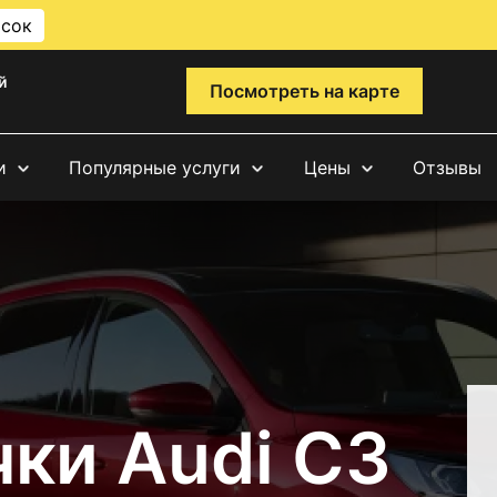
исок
й
Посмотреть на карте
и
Популярные услуги
Цены
Отзывы
ки Audi С3