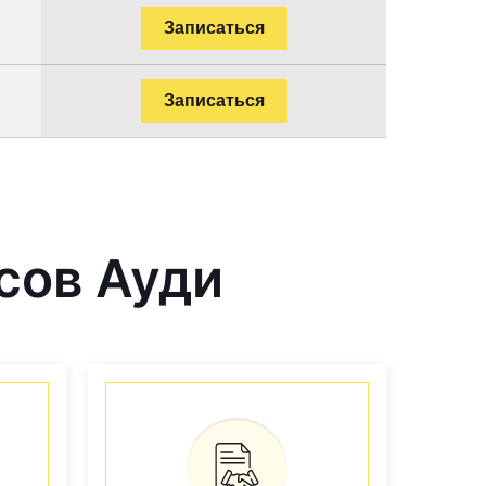
Записаться
Записаться
сов Ауди