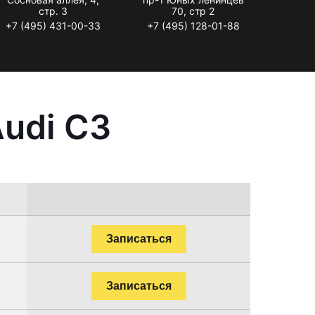
стр. 3
70, стр 2
+7 (495) 431-00-33
+7 (495) 128-01-88
udi С3
Записаться
Записаться