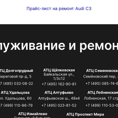
Прайс-лист на ремонт Audi С3
луживание и ремо
АТЦ Щёлковская
ТЦ Долгопрудный
АТЦ Семеновска
Байкальская ул.,
Береговой пр-д, 5
Семёновский пер,
1/3с12
7 (495) 032-08-22
+7 (495) 085-74-
+7 (495) 162-90-81
АТЦ Удальцова
АТЦ Алтуфьево
АТЦ Лобненска
ул. Удальцова, 60
Алтуфьевское ш., 48к4
Лобненская, 17 стр
7 (499) 110-86-79
+7 (495) 023-81-52
+7 (499) 110-53-
АТЦ Измайлово
АТЦ Проспект Мира
Сиреневый бульвар,