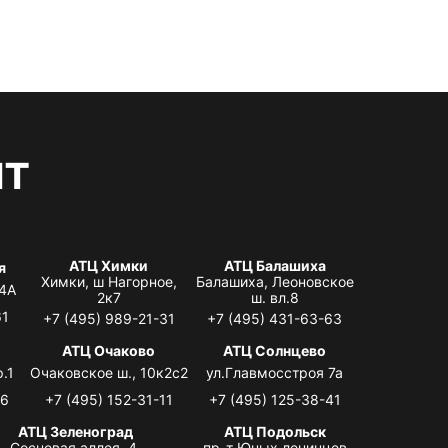
нт
АТЦ Химки
АТЦ Балашиха
я
Химки, ш Нагорное,
Балашиха, Леоновское
 4А
2к7
ш. вл.8
61
+7 (495) 989-21-31
+7 (495) 431-63-63
я
АТЦ Очаково
АТЦ Солнцево
.1
Очаковское ш., 10к2с2
ул.Главмосстроя 7а
06
+7 (495) 152-31-11
+7 (495) 125-38-41
АТЦ Зеленоград
АТЦ Подольск
Сосновая аллея, 4,
пр-т Юных ленинцев