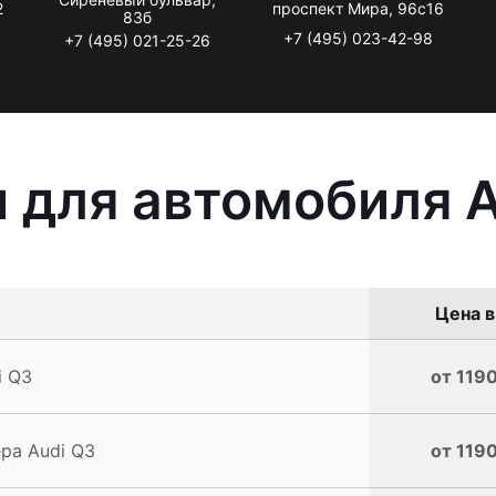
2
проспект Мира, 96с16
83б
+7 (495) 023-42-98
+7 (495) 021-25-26
 для автомобиля A
Цена в
i Q3
от 1190
ра Audi Q3
от 1190