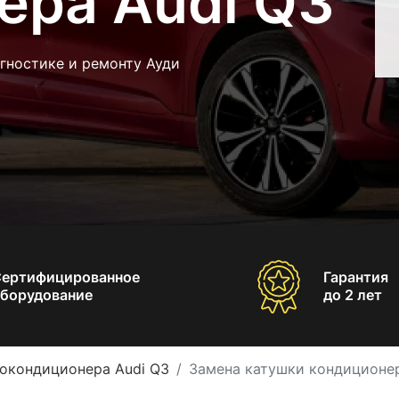
ера Audi Q3
гностике и ремонту Ауди
Сертифицированное
Гарантия
борудование
до 2 лет
окондиционера Audi Q3
Замена катушки кондиционер