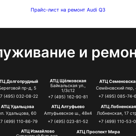
Прайс-лист на ремонт Audi Q3
луживание и ремо
АТЦ Щёлковская
ТЦ Долгопрудный
АТЦ Семеновска
Байкальская ул.,
Береговой пр-д, 5
Семёновский пер,
1/3с12
7 (495) 032-08-22
+7 (495) 085-74-
+7 (495) 162-90-81
АТЦ Удальцова
АТЦ Алтуфьево
АТЦ Лобненска
ул. Удальцова, 60
Алтуфьевское ш., 48к4
Лобненская, 17 стр
7 (499) 110-86-79
+7 (495) 023-81-52
+7 (499) 110-53-
АТЦ Измайлово
АТЦ Проспект Мира
Сиреневый бульвар,