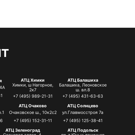
нт
АТЦ Химки
АТЦ Балашиха
я
Химки, ш Нагорное,
Балашиха, Леоновское
 4А
2к7
ш. вл.8
61
+7 (495) 989-21-31
+7 (495) 431-63-63
я
АТЦ Очаково
АТЦ Солнцево
.1
Очаковское ш., 10к2с2
ул.Главмосстроя 7а
06
+7 (495) 152-31-11
+7 (495) 125-38-41
АТЦ Зеленоград
АТЦ Подольск
Сосновая аллея, 4,
пр-т Юных ленинцев