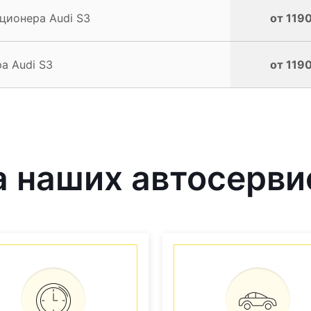
ционера Audi S3
от 1190
а Audi S3
от 1190
 наших автосерви