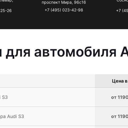
проспект Мира, 96с16
+7 (495) 023-42-98
-25-26
+7 (4
 для автомобиля A
Цена в
 S3
от 1190
ра Audi S3
от 1190