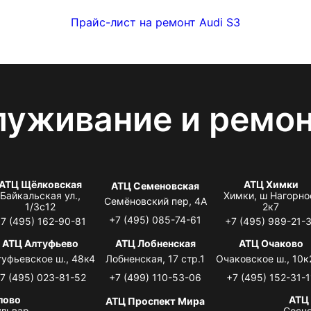
Прайс-лист на ремонт Audi S3
луживание и ремо
АТЦ Щёлковская
АТЦ Химки
АТЦ Семеновская
Байкальская ул.,
Химки, ш Нагорно
Семёновский пер, 4А
1/3с12
2к7
+7 (495) 085-74-61
7 (495) 162-90-81
+7 (495) 989-21-
АТЦ Алтуфьево
АТЦ Лобненская
АТЦ Очаково
туфьевское ш., 48к4
Лобненская, 17 стр.1
Очаковское ш., 10к
7 (495) 023-81-52
+7 (499) 110-53-06
+7 (495) 152-31-1
лово
АТЦ
АТЦ Проспект Мира
львар,
Сосно