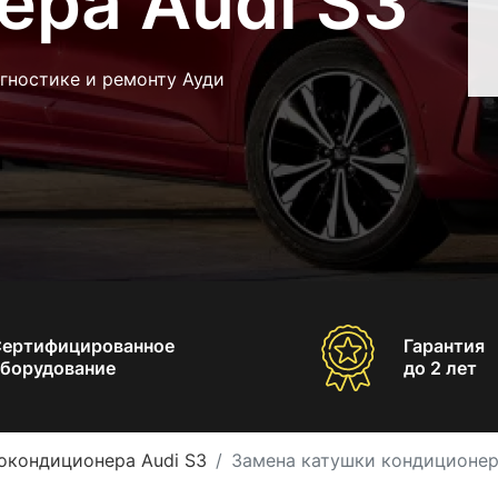
ера Audi S3
гностике и ремонту Ауди
Сертифицированное
Гарантия
борудование
до 2 лет
окондиционера Audi S3
Замена катушки кондиционер