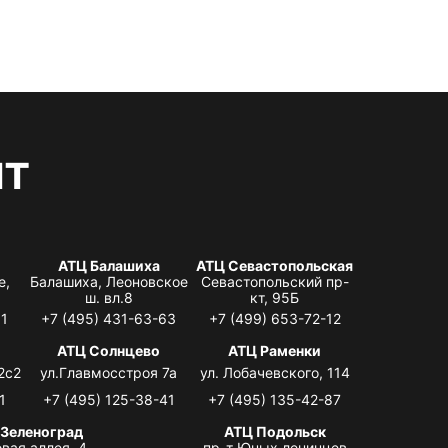
нт
АТЦ Балашиха
АТЦ Севастопольская
е,
Балашиха, Леоновское
Севастопольский пр-
ш. вл.8
кт, 95Б
31
+7 (495) 431-63-63
+7 (499) 653-72-12
АТЦ Солнцево
АТЦ Раменки
2с2
ул.Главмосстроя 7а
ул. Лобачевского, 114
1
+7 (495) 125-38-41
+7 (495) 135-42-87
 Зеленоград
АТЦ Подольск
вая аллея, 4,
пр-т Юных ленинцев