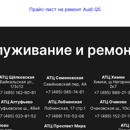
Прайс-лист на ремонт Audi Q5
луживание и ремо
АТЦ Щёлковская
АТЦ Химки
АТЦ Семеновская
Байкальская ул.,
Химки, ш Нагорно
Семёновский пер, 4А
1/3с12
2к7
+7 (495) 085-74-61
7 (495) 162-90-81
+7 (495) 989-21-
АТЦ Алтуфьево
АТЦ Лобненская
АТЦ Очаково
туфьевское ш., 48к4
Лобненская, 17 стр.1
Очаковское ш., 10к
7 (495) 023-81-52
+7 (499) 110-53-06
+7 (495) 152-31-1
лово
АТЦ
АТЦ Проспект Мира
львар,
Сосно