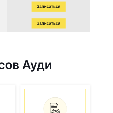
Записаться
Записаться
сов Ауди