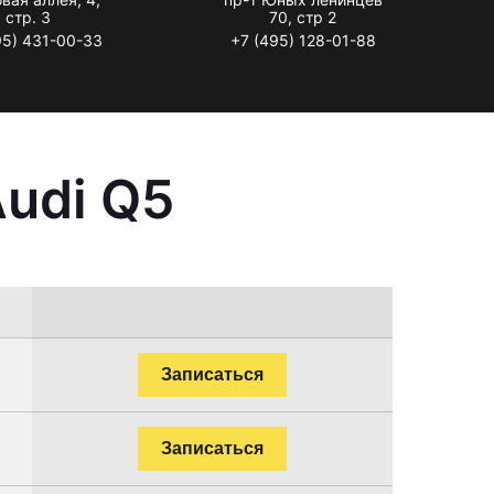
стр. 3
70, стр 2
95) 431-00-33
+7 (495) 128-01-88
udi Q5
Записаться
Записаться