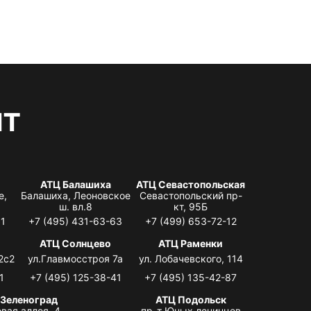
нт
АТЦ Балашиха
АТЦ Севастопольская
е,
Балашиха, Леоновское
Севастопольский пр-
ш. вл.8
кт, 95Б
31
+7 (495) 431-63-63
+7 (499) 653-72-12
АТЦ Солнцево
АТЦ Раменки
2с2
ул.Главмосстроя 7а
ул. Лобачевского, 114
1
+7 (495) 125-38-41
+7 (495) 135-42-87
 Зеленоград
АТЦ Подольск
вая аллея, 4,
пр-т Юных ленинцев