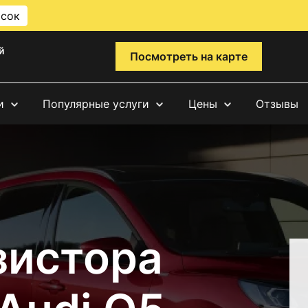
исок
й
Посмотреть на карте
и
Популярные услуги
Цены
Отзывы
зистора