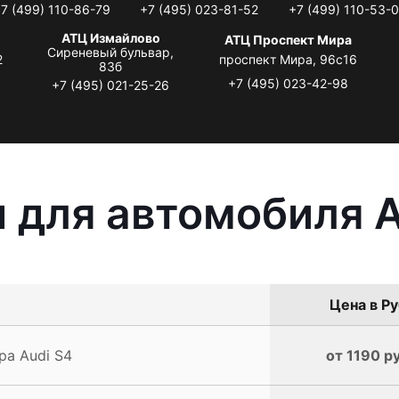
7 (499) 110-86-79
+7 (495) 023-81-52
+7 (499) 110-53-
АТЦ Измайлово
АТЦ Проспект Мира
Сиреневый бульвар,
2
проспект Мира, 96с16
83б
+7 (495) 023-42-98
+7 (495) 021-25-26
 для автомобиля A
Цена в Ру
а Audi S4
от 1190 р