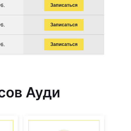
уб.
Записаться
уб.
Записаться
уб.
Записаться
сов Ауди