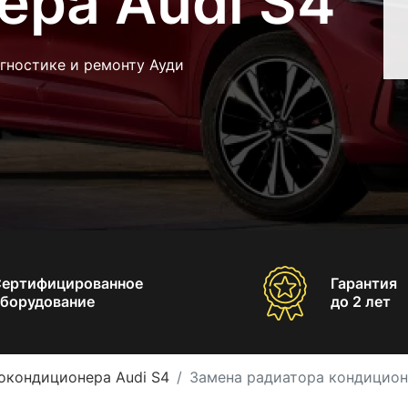
ера Audi S4
гностике и ремонту Ауди
Сертифицированное
Гарантия
борудование
до 2 лет
окондиционера Audi S4
Замена радиатора кондицион