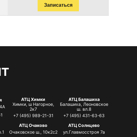
Записаться
нт
АТЦ Химки
АТЦ Балашиха
я
Химки, ш Нагорное,
Балашиха, Леоновское
 4А
2к7
ш. вл.8
61
+7 (495) 989-21-31
+7 (495) 431-63-63
я
АТЦ Очаково
АТЦ Солнцево
.1
Очаковское ш., 10к2с2
ул.Главмосстроя 7а