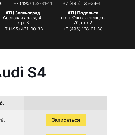
06
+7 (495) 152-31-11
+7 (495) 125-38-41
АТЦ Зеленоград
АТЦ Подольск
Сосновая аллея, 4,
пр-т Юных ленинцев
стр. 3
70, стр 2
+7 (495) 431-00-33
+7 (495) 128-01-88
udi S4
б.
уб.
Записаться