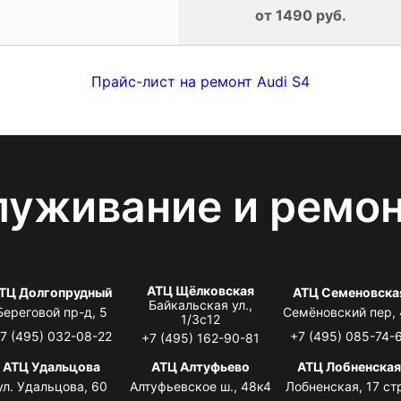
от 1490 руб.
Прайс-лист на ремонт Audi S4
луживание и ремо
АТЦ Щёлковская
ТЦ Долгопрудный
АТЦ Семеновска
Байкальская ул.,
Береговой пр-д, 5
Семёновский пер,
1/3с12
7 (495) 032-08-22
+7 (495) 085-74-
+7 (495) 162-90-81
АТЦ Удальцова
АТЦ Алтуфьево
АТЦ Лобненска
ул. Удальцова, 60
Алтуфьевское ш., 48к4
Лобненская, 17 стр