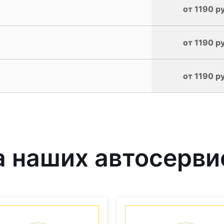
от 1190 р
от 1190 р
от 1190 р
 наших автосерви