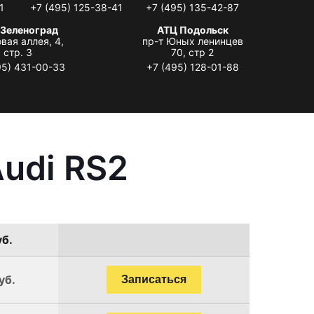
1
+7 (495) 125-38-41
+7 (495) 135-42-87
 Зеленоград
АТЦ Подольск
вая аллея, 4,
пр-т Юных ленинцев
стр. 3
70, стр 2
95) 431-00-33
+7 (495) 128-01-88
udi RS2
уб.
уб.
Записаться