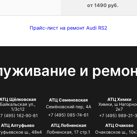
от 1490 руб.
Прайс-лист на ремонт Audi RS2
луживание и ремо
АТЦ Щёлковская
АТЦ Химки
АТЦ Семеновская
Байкальская ул.,
Химки, ш Нагорно
Семёновский пер, 4А
1/3с12
2к7
+7 (495) 085-74-61
7 (495) 162-90-81
+7 (495) 989-21-
АТЦ Алтуфьево
АТЦ Лобненская
АТЦ Очаково
туфьевское ш., 48к4
Лобненская, 17 стр.1
Очаковское ш., 10к