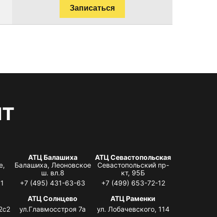
Записаться
нт
АТЦ Балашиха
АТЦ Севастопольская
е,
Балашиха, Леоновское
Севастопольский пр-
ш. вл.8
кт, 95Б
31
+7 (495) 431-63-63
+7 (499) 653-72-12
АТЦ Солнцево
АТЦ Раменки
2с2
ул.Главмосстроя 7а
ул. Лобачевского, 114