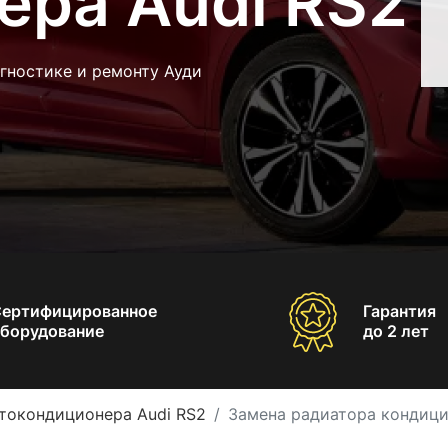
ера Audi RS2
гностике и ремонту Ауди
Сертифицированное
Гарантия
борудование
до 2 лет
токондиционера Audi RS2
Замена радиатора кондици