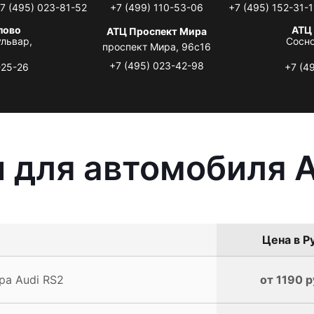
7 (495) 023-81-52
+7 (499) 110-53-06
+7 (495) 152-31-1
лово
АТЦ
АТЦ Проспект Мира
львар,
Сосно
проспект Мира, 96с16
+7 (495) 023-42-98
-25-26
+7 (4
 для автомобиля A
Цена в Р
ра Audi RS2
от 1190 р