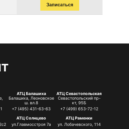
Записаться
нт
АТЦ Балашиха
АТЦ Севастопольская
е,
Балашиха, Леоновское
Севастопольский пр-
ш. вл.8
кт, 95Б
31
+7 (495) 431-63-63
+7 (499) 653-72-12
АТЦ Солнцево
АТЦ Раменки
2с2
ул.Главмосстроя 7а
ул. Лобачевского, 114