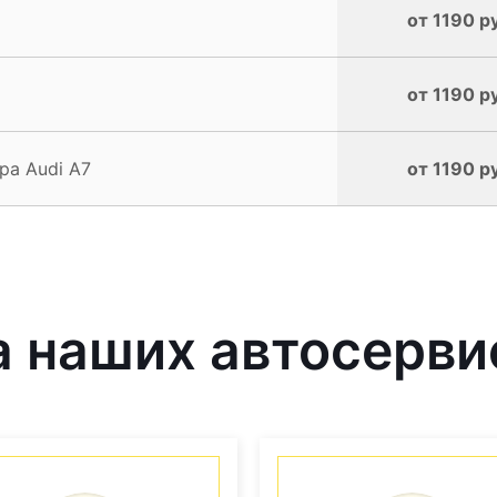
от 1190 р
от 1190 р
ра Audi A7
от 1190 р
 наших автосерви