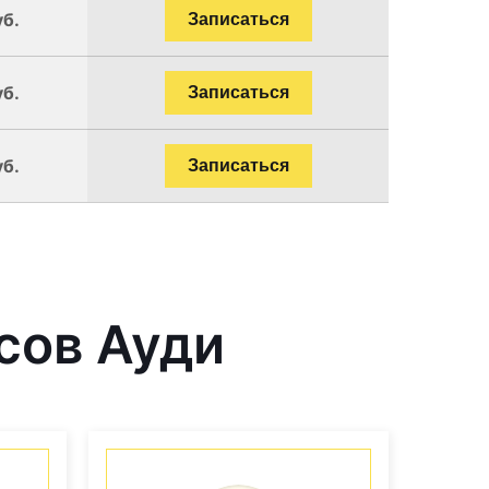
уб.
Записаться
уб.
Записаться
уб.
Записаться
сов Ауди