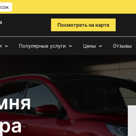
исок
й
Посмотреть на карте
и
Популярные услуги
Цены
Отзывы
мня
ра