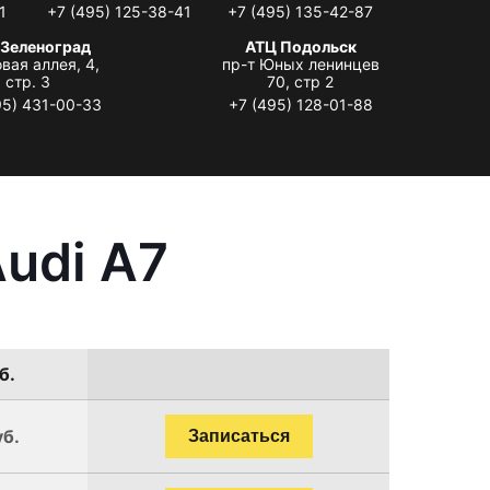
1
+7 (495) 125-38-41
+7 (495) 135-42-87
 Зеленоград
АТЦ Подольск
вая аллея, 4,
пр-т Юных ленинцев
стр. 3
70, стр 2
95) 431-00-33
+7 (495) 128-01-88
udi A7
б.
уб.
Записаться