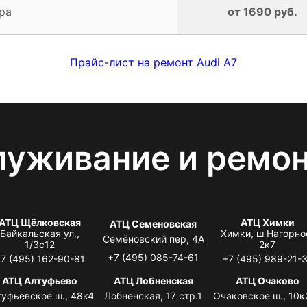
ра
от 1690 руб.
Прайс-лист на ремонт Audi A7
луживание и ремо
АТЦ Щёлковская
АТЦ Химки
АТЦ Семеновская
Байкальская ул.,
Химки, ш Нагорно
Семёновский пер, 4А
1/3с12
2к7
+7 (495) 085-74-61
7 (495) 162-90-81
+7 (495) 989-21-
АТЦ Алтуфьево
АТЦ Лобненская
АТЦ Очаково
туфьевское ш., 48к4
Лобненская, 17 стр.1
Очаковское ш., 10к