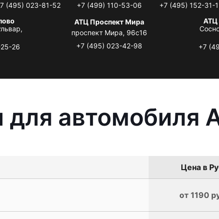
7 (495) 023-81-52
+7 (499) 110-53-06
+7 (495) 152-31-1
лово
АТЦ
АТЦ Проспект Мира
львар,
Сосно
проспект Мира, 96с16
+7 (495) 023-42-98
-25-26
+7 (4
 для автомобиля A
Цена в Ру
от 1190 р